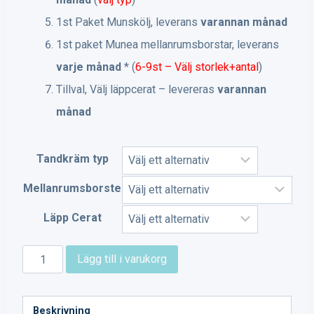
1st Paket Munskölj, leverans
varannan
månad
1st paket Munea mellanrumsborstar, leverans
varje månad
* (
6-9st – Välj storlek+antal
)
Tillval, Välj läppcerat – levereras
varannan
månad
Tandkräm typ
Mellanrumsborste
Läpp Cerat
Senior
Lägg till i varukorg
Munea
-
Beskrivning