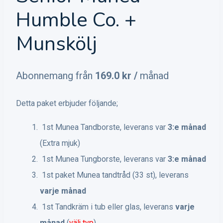
Humble Co. +
Munskölj
Abonnemang från
169.0
kr
/
månad
Detta paket erbjuder följande;
1st Munea Tandborste, leverans var
3:e månad
(Extra mjuk)
1st Munea Tungborste, leverans var
3:e månad
1st paket Munea tandtråd (33 st), leverans
varje månad
1st Tandkräm i tub eller glas, leverans
varje
månad
(
välj typ
)