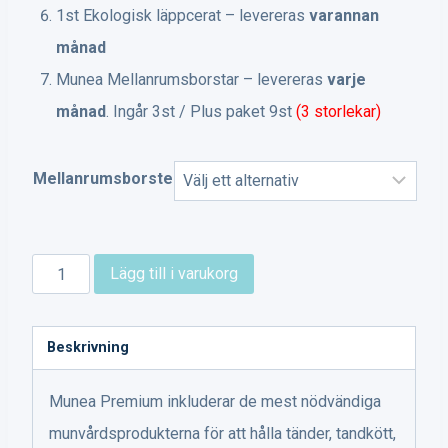
1st Ekologisk läppcerat – levereras
varannan
månad
Munea Mellanrumsborstar – levereras
varje
månad
. Ingår 3st / Plus paket 9st
(3 storlekar)
Mellanrumsborste
Munea
Lägg till i varukorg
Premium
med
Beskrivning
Fluor
mängd
Munea Premium inkluderar de mest nödvändiga
munvårdsprodukterna för att hålla tänder, tandkött,