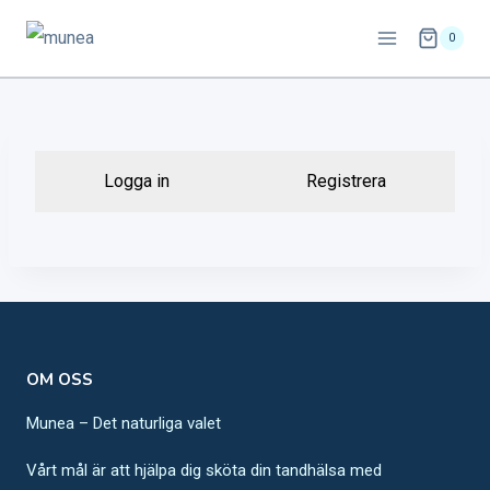
Skip
0
to
content
Logga in
Registrera
OM OSS
Munea – Det naturliga valet
Vårt mål är att hjälpa dig sköta din tandhälsa med